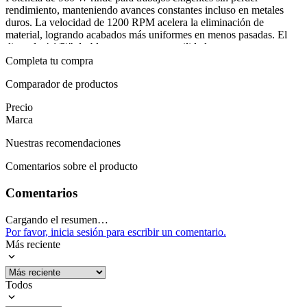
rendimiento, manteniendo avances constantes incluso en metales
duros. La velocidad de 1200 RPM acelera la eliminación de
material, logrando acabados más uniformes en menos pasadas. El
disco de 4 1/2\" desbloquea mayor versatilidad para cortes y
desbaste en piezas de tamaño medio, y la garantía de 12 meses
Completa tu compra
refuerza la tranquilidad durante meses de uso intensivo.
Comparador de productos
Para completar, la amoladora se maneja en distintas situaciones de
Precio
obra: remodelaciones, instalaciones y reparaciones, desde cortes
Marca
finos hasta desbaste de bordes. Su rendimiento constante y la
cobertura de garantía permiten afrontar proyectos con confianza,
Nuestras recomendaciones
sabiendo que las piezas críticas reciben el tratamiento necesario. En
el día a día, ofrece fiabilidad para avanzar en cada tarea sin
Comentarios sobre el producto
interrupciones. Confiable para usos prolongados en talleres y obras,
mantiene la eficiencia sin perder control incluso en tareas repetitivas.
Comentarios
Mostrar más
Cargando el resumen…
Por favor, inicia sesión para escribir un comentario.
Más reciente
Todos