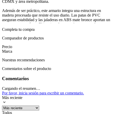
CDMX y área metropolitana.
Además de ser práctico, este armario integra una estructura en
madera procesada que resiste el uso diario. Las patas de PVC
aseguran estabilidad y las jaladeras en ABS mate bronce aportan un
toque contemporáneo. El interior ofrece una barra para colgar ropa y
estantes para organizar accesorios y prendas dobladas, maximizando
Completa tu compra
cada rincón sin sacrificar acceso rápido a lo esencial. La
organización interna facilita mantener el vestidor limpio cada día.
Comparador de productos
Precio
Se adapta a la rutina diaria gracias a su distribución pensada para un
Marca
acceso rápido a la ropa y a los accesorios. En un dormitorio
moderno, ofrece un espacio ordenado sin complicaciones y realza la
Nuestras recomendaciones
iluminación con espejos que amplían visualmente el ambiente. Con
armario Chile, la preparación diaria resulta más ágil, y la garantía de
Comentarios sobre el producto
12 meses acompaña la tranquilidad, especialmente con armado gratis
en CDMX y área metropolitana.
Comentarios
Mostrar más
Cargando el resumen…
Por favor, inicia sesión para escribir un comentario.
Más reciente
Todos