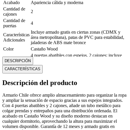
Acabado
Apariencia cálida y moderna
Cantidad de
2
cajones
Cantidad de
4
puertas
Incluye armado gratis en ciertas zonas (CDMX y
Características
área metropolitana), patas de PVC para estabilidad,
Adicionales
jaladeras de ABS mate bronce
Color
Castaño Wood
4 puertas abatibles con espejos, 2 cajones; incluye
Diseño
tubo metálico para colgar ropa y entrepaños para
DESCRIPCIÓN
organización
CARACTERÍSTICAS
Estilo
Moderno y funcional
Garantía
12 Meses
Descripción del producto
Material
Madera procesada
Medidas
Alto: 182 cm Ancho: 103 cm Profundidad: 47 cm
Armario Chile ofrece amplio almacenamiento para organizar la ropa
Modelo
Chile
y ampliar la sensación de espacio gracias a sus espejos integrados.
Peso
57.59 Kg
Con 4 puertas abatibles y 2 cajones, añade un tubo metálico para
colgar prendas y entrepaños para una distribución ordenada. El
Mostrar más
acabado en Castaño Wood y su diseño moderno destacan en
cualquier dormitorio, aprovechando la altura para maximizar el
volumen disponible. Garantía de 12 meses y armado gratis en