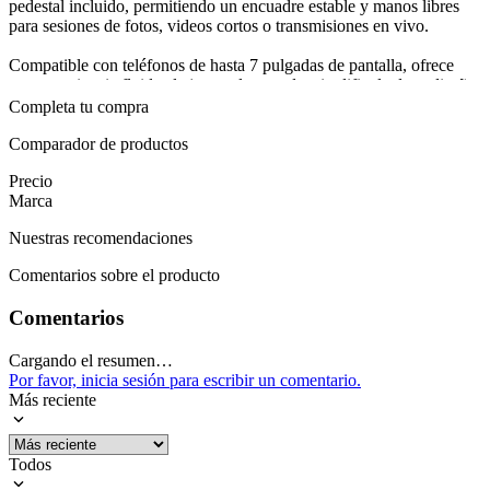
pedestal incluido, permitiendo un encuadre estable y manos libres
para sesiones de fotos, videos cortos o transmisiones en vivo.
Compatible con teléfonos de hasta 7 pulgadas de pantalla, ofrece
una experiencia fluida al ajustar el encuadre sin dificultad; su diseño
compacto facilita el transporte para grabaciones en diferentes
Completa tu compra
espacios.
Comparador de productos
La iluminación suave y uniforme minimiza sombras, mejora la
Precio
colorimetría y realza detalles en retratos, unboxings y tutoriales
Marca
dentro de la categoría Accesorios Fotográficos Aro de luz,
facilitando resultados profesionales desde un escritorio o un rincón
Nuestras recomendaciones
de grabación.
Comentarios sobre el producto
Presentado como un accesorio práctico para celular, su pedestal
ofrece estabilidad y permite posicionarlo con precisión para lograr
Comentarios
encuadres versátiles. La garantía de 3 meses añade seguridad,
respaldando una compra enfocada en calidad y confiabilidad.
Cargando el resumen…
Por favor, inicia sesión para escribir un comentario.
Mostrar más
Más reciente
Todos