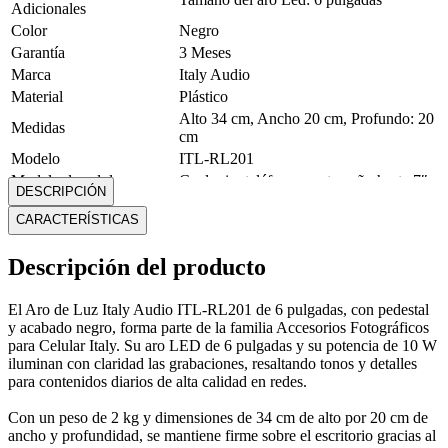
Adicionales
Color
Negro
Garantía
3 Meses
Marca
Italy Audio
Material
Plástico
Alto 34 cm, Ancho 20 cm, Profundo: 20
Medidas
cm
Modelo
ITL-RL201
Modelo de celulares
Cualquier teléfono con tamaño hasta 7″
DESCRIPCIÓN
compatibles
de pantalla
CARACTERÍSTICAS
Peso
2 Kg
Potencia
10 W
Descripción del producto
Resistencia al Agua
No
Mostrar más
El Aro de Luz Italy Audio ITL-RL201 de 6 pulgadas, con pedestal
y acabado negro, forma parte de la familia Accesorios Fotográficos
para Celular Italy. Su aro LED de 6 pulgadas y su potencia de 10 W
iluminan con claridad las grabaciones, resaltando tonos y detalles
para contenidos diarios de alta calidad en redes.
Con un peso de 2 kg y dimensiones de 34 cm de alto por 20 cm de
ancho y profundidad, se mantiene firme sobre el escritorio gracias al