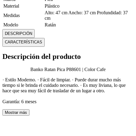
Material
Plástico
Alto: 47 cm Ancho: 37 cm Profundidad: 37
Medidas
cm
Modelo
Ratán
Peso
0.84 Kg
DESCRIPCIÓN
Plegable
No
CARACTERÍSTICAS
Requiere
No
ensamblado
Descripción del producto
Mostrar más
Banko Ratan Pica P88601 | Color Cafe
· Estilo Moderno. · Fácil de limpiar. · Puede durar mucho más
tiempo si le brinda el cuidado necesario. · Es muy liviana, lo que
hace que sea muy fácil de trasladar de un lugar a otro.
Garantía: 6 meses
Mostrar más