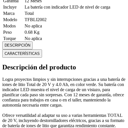
Garantía
12 Meses
Incluye
La batería con indicador LED de nivel de carga
Marca
Total
Modelo
TFBLI2002
Modos
No aplica
Peso
0.68 Kg
Torque
No aplica
Velocidad
No aplica
DESCRIPCIÓN
Voltaje
20 V
CARACTERÍSTICAS
Mostrar más
Descripción del producto
Logra proyectos limpios y sin interrupciones gracias a una batería de
iones de litio Total de 20 V y 4.0 Ah, en color verde. Su batería con
indicador LED muestra el nivel de carga de un vistazo, para
planificar cada paso sin sorpresas. Con 12 meses de garantía, ofrece
confianza para trabajos en casa o en el taller, manteniendo la
autonomía necesaria entre cargas.
Ofrece versatilidad al adaptar su uso a varias herramientas TOTAL
de 20 V, incluyendo destornilladores eléctricos, gracias a su formato
de batería de iones de litio que garantiza rendimiento constante.