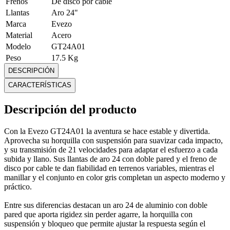
Frenos
De disco por cable
Llantas
Aro 24"
Marca
Evezo
Material
Acero
Modelo
GT24A01
Peso
17.5 Kg
Timón
Acero
DESCRIPCIÓN
Mostrar más
CARACTERÍSTICAS
Descripción del producto
Con la Evezo GT24A01 la aventura se hace estable y divertida.
Aprovecha su horquilla con suspensión para suavizar cada impacto,
y su transmisión de 21 velocidades para adaptar el esfuerzo a cada
subida y llano. Sus llantas de aro 24 con doble pared y el freno de
disco por cable te dan fiabilidad en terrenos variables, mientras el
manillar y el conjunto en color gris completan un aspecto moderno y
práctico.
Entre sus diferencias destacan un aro 24 de aluminio con doble
pared que aporta rigidez sin perder agarre, la horquilla con
suspensión y bloqueo que permite ajustar la respuesta según el