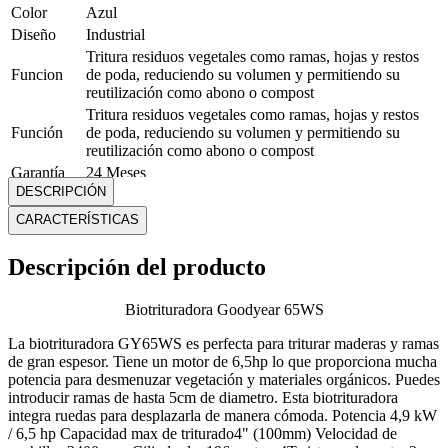
Color
Azul
Diseño
Industrial
Tritura residuos vegetales como ramas, hojas y restos
Funcion
de poda, reduciendo su volumen y permitiendo su
reutilización como abono o compost
Tritura residuos vegetales como ramas, hojas y restos
Función
de poda, reduciendo su volumen y permitiendo su
reutilización como abono o compost
Garantía
24 Meses
DESCRIPCIÓN
Marca
Goodyear
Material
Metal
CARACTERÍSTICAS
Medidas
Alto: 57 cm. Ancho: 89 cm. Profundidad: 87 cm
Modelo
GY65WS
Descripción del producto
Motor
6.5 HP
Peso
105 Kg
Biotrituradora Goodyear 65WS
Tipo
Biotrituradora
La biotrituradora GY65WS es perfecta para triturar maderas y ramas
Mostrar más
de gran espesor. Tiene un motor de 6,5hp lo que proporciona mucha
potencia para desmenuzar vegetación y materiales orgánicos. Puedes
introducir ramas de hasta 5cm de diametro. Esta biotrituradora
integra ruedas para desplazarla de manera cómoda. Potencia 4,9 kW
/ 6,5 hp Capacidad max de triturado4" (100mm) Velocidad de