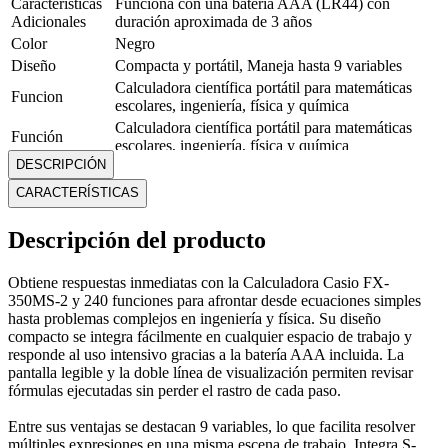
Características
Funciona con una batería AAA (LR44) con
Adicionales
duración aproximada de 3 años
Color
Negro
Diseño
Compacta y portátil, Maneja hasta 9 variables
Calculadora científica portátil para matemáticas
Funcion
escolares, ingeniería, física y química
Calculadora científica portátil para matemáticas
Función
escolares, ingeniería, física y química
DESCRIPCIÓN
Garantía
12 Meses
Marca
Casio
CARACTERÍSTICAS
Material
Plásticos resistentes
Medidas
Alto: 15 cm; Ancho: 8 cm; Profundidad: 0,9 cm
Descripción del producto
Modelo
FX-350MS-2
Peso
0.9 Kg
Obtiene respuestas inmediatas con la Calculadora Casio FX-
Tipo
Calculadora científica portátil
350MS-2 y 240 funciones para afrontar desde ecuaciones simples
hasta problemas complejos en ingeniería y física. Su diseño
Mostrar más
compacto se integra fácilmente en cualquier espacio de trabajo y
responde al uso intensivo gracias a la batería AAA incluida. La
pantalla legible y la doble línea de visualización permiten revisar
fórmulas ejecutadas sin perder el rastro de cada paso.
Entre sus ventajas se destacan 9 variables, lo que facilita resolver
múltiples expresiones en una misma escena de trabajo. Integra S-