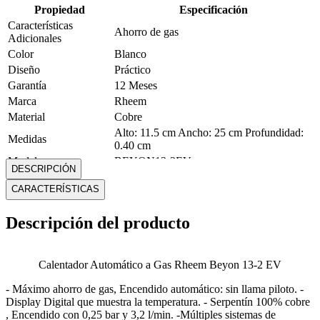
Propiedad
Especificación
Características
Ahorro de gas
Adicionales
Color
Blanco
Diseño
Práctico
Garantía
12 Meses
Marca
Rheem
Material
Cobre
Alto: 11.5 cm Ancho: 25 cm Profundidad:
Medidas
0.40 cm
Modelo
BEYON13-2EV
DESCRIPCIÓN
Peso
6.7 Kg
CARACTERÍSTICAS
Mostrar más
Descripción del producto
Calentador Automático a Gas Rheem Beyon 13-2 EV
- Máximo ahorro de gas, Encendido automático: sin llama piloto. -
Display Digital que muestra la temperatura. - Serpentín 100% cobre
, Encendido con 0,25 bar y 3,2 l/min. -Múltiples sistemas de