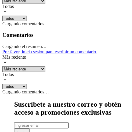
encendido I/min 4,0, presión de agua bar/ 10, diámetro 11,5 cm,
Todos
largo 0.40 cm. Distancie entre coneccion de agua 25cm
Garantía: 12 meses
Cargando comentarios…
Mostrar más
Comentarios
Cargando el resumen…
Por favor, inicia sesión para escribir un comentario.
Más reciente
Todos
Cargando comentarios…
Suscríbete a nuestro correo y obtén
acceso a promociones exclusivas