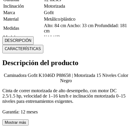
Inclinación
Motorizada
Marca
Gofit
Material
Metálico/plástico
Alto: 84 cm Ancho: 33 cm Profundidad: 181
Medidas
cm
Modelo
K1046D
DESCRIPCIÓN
Niveles
15
CARACTERÍSTICAS
Peso
83 Kg
Peso máximo
120 Kg
Descripción del producto
Tipo de pantalla
LCD
Mostrar más
Caminadora Gofit K1046D P88658 | Motorizada 15 Niveles Color
Negro
Cinta de correr motorizada de alto desempeño, con motor DC
2.5/1.5 hp, velocidad de 1–16 km/h e inclinación motorizada 0–15
niveles para entrenamientos exigentes.
Garantía: 12 meses
Mostrar más