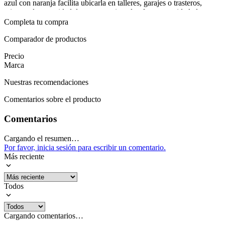
azul con naranja facilita ubicarla en talleres, garajes o trasteros,
mientras la capacidad de carga gestionada ofrece seguridad al mover
cajas, herramientas o compras voluminosas. Garantía de 6 meses
Completa tu compra
añade una capa de confianza para uso repetido y continuo.
Comparador de productos
En escenarios de mudanza, entregas o trabajos de bricolaje, esta
Precio
carretilla facilita el traslado manual sin esfuerzos excesivos. Se
Marca
despliega con rapidez, se guarda sin ocupar espacio y acompaña con
estabilidad gracias a su base sólida y ruedas discretas. Al elegir
Nuestras recomendaciones
Wadfow P8930, se obtiene movilidad confiable, rendimiento
constante y una solución práctica para transportar cargas en el hogar
Comentarios sobre el producto
y en pequeños proyectos.
Comentarios
Mostrar más
Cargando el resumen…
Por favor, inicia sesión para escribir un comentario.
Más reciente
Todos
Cargando comentarios…