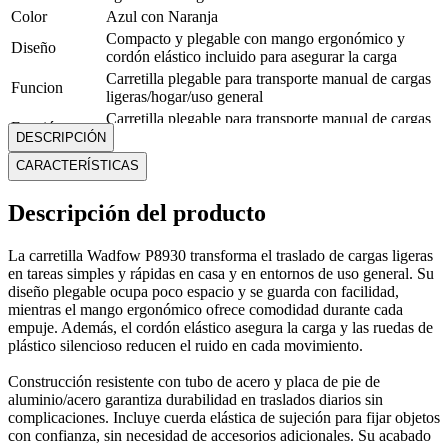
Color
Azul con Naranja
Compacto y plegable con mango ergonómico y
Diseño
cordón elástico incluido para asegurar la carga
Carretilla plegable para transporte manual de cargas
Funcion
ligeras/hogar/uso general
Carretilla plegable para transporte manual de cargas
Función
ligeras/hogar/uso general
DESCRIPCIÓN
Garantía
6 meses
CARACTERÍSTICAS
Marca
Wadfow
Material
Tubo de acero y placa de pie de aluminio/acero
Descripción del producto
Medidas
Alto: 111 cm; Ancho: 48.5 cm; Profundo: 52 cm
Modelo
Carretilla Plegable Wadfow
La carretilla Wadfow P8930 transforma el traslado de cargas ligeras
Peso
5.2 Kg
en tareas simples y rápidas en casa y en entornos de uso general. Su
Carretilla/trolley plegable de mano para cargas hasta
diseño plegable ocupa poco espacio y se guarda con facilidad,
Tipo
100 kg
mientras el mango ergonómico ofrece comodidad durante cada
empuje. Además, el cordón elástico asegura la carga y las ruedas de
Mostrar más
plástico silencioso reducen el ruido en cada movimiento.
Construcción resistente con tubo de acero y placa de pie de
aluminio/acero garantiza durabilidad en traslados diarios sin
complicaciones. Incluye cuerda elástica de sujeción para fijar objetos
con confianza, sin necesidad de accesorios adicionales. Su acabado