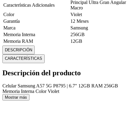
Principal Ultra Gran Angular
Características Adicionales
Macro
Color
Violet
Garantía
12 Meses
Marca
Samsung
Memoria Interna
256GB
Memoria RAM
12GB
Modelo
A57 5G
DESCRIPCIÓN
Modelo del procesador
Exynos 1680 (4 nm)
CARACTERÍSTICAS
Peso
0,2 Kg
Resistencia al Agua
IP67 / IP68 (agua y polvo)
Descripción del producto
Resolución de cámara frontal
12MP
principal
Celular Samsung A57 5G P8795 | 6.7" 12GB RAM 256GB
Resolución de cámara trasera
50MP
Memoria Interna Color Violet
principal
Mostrar más
Resolución de pantalla
FHD+
Resolución de video
4K a 30 fps
Sistema Operativo
Android 16 + One UI
Tamaño de Pantalla
6,7 Pulgadaas
Tipo de conector de carga
Tipo C
Mostrar más