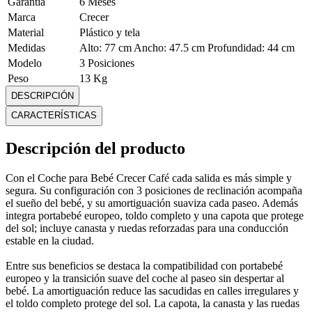
Garantía
6 Meses
Marca
Crecer
Material
Plástico y tela
Medidas
Alto: 77 cm Ancho: 47.5 cm Profundidad: 44 cm
Modelo
3 Posiciones
Peso
13 Kg
Plegado
Una mano
DESCRIPCIÓN
Tipo de Ruedas
Goma reforzada
CARACTERÍSTICAS
Mostrar más
Descripción del producto
Con el Coche para Bebé Crecer Café cada salida es más simple y
segura. Su configuración con 3 posiciones de reclinación acompaña
el sueño del bebé, y su amortiguación suaviza cada paseo. Además
integra portabebé europeo, toldo completo y una capota que protege
del sol; incluye canasta y ruedas reforzadas para una conducción
estable en la ciudad.
Entre sus beneficios se destaca la compatibilidad con portabebé
europeo y la transición suave del coche al paseo sin despertar al
bebé. La amortiguación reduce las sacudidas en calles irregulares y
el toldo completo protege del sol. La capota, la canasta y las ruedas