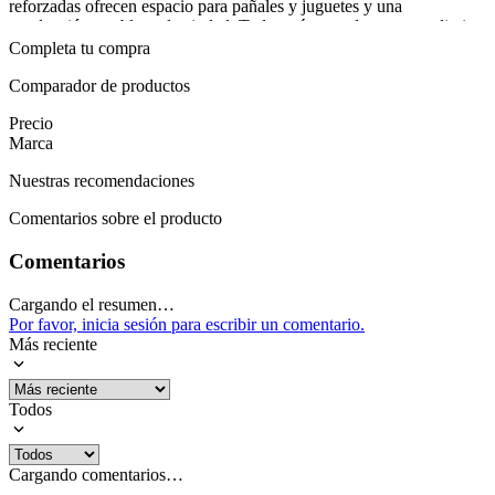
reforzadas ofrecen espacio para pañales y juguetes y una
conducción estable en la ciudad. Todo está pensado para uso diario
y durabilidad, para crecer contigo en cada salida.
Completa tu compra
Para completar, imagina un paseo por el parque o una compra en la
Comparador de productos
tienda con tu bebé cómodo y seguro. La combinación de capota,
Precio
toldo y amortiguación eleva la experiencia diaria, mientras la
Marca
versatilidad de las 3 posiciones de reclinación acompaña el
crecimiento desde recién nacido hasta bebé activo. Al finalizar el
Nuestras recomendaciones
paseo, guardas todo en la canasta y vuelves a casa con tranquilidad
gracias a la construcción robusta y la garantía de 6 meses.
Comentarios sobre el producto
Mostrar más
Comentarios
Cargando el resumen…
Por favor, inicia sesión para escribir un comentario.
Más reciente
Todos
Cargando comentarios…