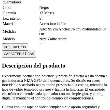
quemadores
Color
Negro
Garantía
12 Meses
Luz interior
Sí
Material
Acero inoxidable
Alto: 95 cm Ancho: 76 cm Profundidad: 64
Medidas
cm
Modelo
Niza Zafiro smart
Peso
1 Kg
DESCRIPCIÓN
Reloj digital
Sí
CARACTERÍSTICAS
Tapa de vidrio
Sí
templado
Descripción del producto
Tipo de cocina
A gas
Tipo de encendido
Electrónico
Tipo de montaje
Cocina independiente
Experimenta cocinar con potencia y precisión gracias a esta cocina a
gas Indurama NIZA ZFO de 5 quemadores. Su diseño en acero
Mostrar más
inoxidable y acabado negro aporta presencia a la cocina, mientras la
tapa de vidrio templado protege y facilita la limpieza. El encendido
electrónico enciende cada quemador con un simple giro, y el reloj
digital te mantiene el control del tiempo sin complicaciones.
Cuenta con una tapa de vidrio templado que aporta seguridad y