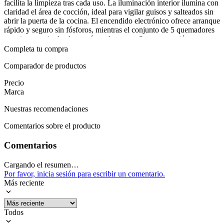
facilita la limpieza tras cada uso. La iluminación interior ilumina con
claridad el área de cocción, ideal para vigilar guisos y salteados sin
abrir la puerta de la cocina. El encendido electrónico ofrece arranque
rápido y seguro sin fósforos, mientras el conjunto de 5 quemadores
permite repartir el calor según cada receta. Su construcción en acero
inoxidable y el acabado negro combinan durabilidad con estilo,
Completa tu compra
manteniendo la encimera ordenada y fácil de limpiar.
Comparador de productos
En la rutina diaria de la cocina, esta unidad se integra de forma
Precio
natural, permitiendo preparar desayunos acelerados, almuerzos
Marca
variados y cenas sin complicaciones. Al ser independiente, se coloca
donde mejor convenga y mantiene la limpieza de la encimera gracias
Nuestras recomendaciones
a su superficie de acero inoxidable. Con su acabado negro, aporta
un toque contemporáneo que resalta en cualquier estilo de cocina.
Comentarios sobre el producto
Mostrar más
Comentarios
Cargando el resumen…
Por favor, inicia sesión para escribir un comentario.
Más reciente
Todos