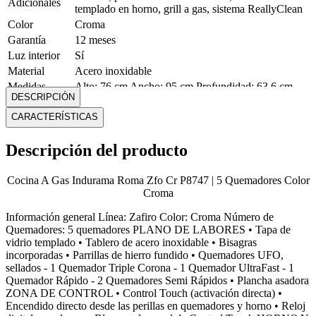
Adicionales
templado en horno, grill a gas, sistema ReallyClean
Color
Croma
Garantía
12 meses
Luz interior
Sí
Material
Acero inoxidable
Medidas
Alto: 76 cm Ancho: 95 cm Profundidad: 63.6 cm
DESCRIPCIÓN
Modelo
ROMA ZFO CR
CARACTERÍSTICAS
Peso
52.9 Kg
Reloj digital
Sí
Descripción del producto
Tapa de vidrio
Sí
templado
Tipo de
Cocina A Gas Indurama Roma Zfo Cr P8747 | 5 Quemadores Color
A gas
cocina
Croma
Tipo de
Eléctrico
Información general Línea: Zafiro Color: Croma Número de
encendido
Quemadores: 5 quemadores PLANO DE LABORES • Tapa de
Tipo de
Piso
vidrio templado • Tablero de acero inoxidable • Bisagras
montaje
incorporadas • Parrillas de hierro fundido • Quemadores UFO,
Mostrar más
sellados - 1 Quemador Triple Corona - 1 Quemador UltraFast - 1
Quemador Rápido - 2 Quemadores Semi Rápidos • Plancha asadora
ZONA DE CONTROL • Control Touch (activación directa) •
Encendido directo desde las perillas en quemadores y horno • Reloj