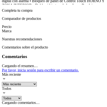
digital con alarma • Bloqueo de panel de Control Touch HORNO Y
ZONA INTERIOR • Doble vidrio templado • Luz • Bandeja •
TermoPresición con sistema de seguridad cortagas en el horno •
Completa tu compra
Grill a gas • ReallyClean • 1 Parrilla cromada • Encendido
automático de luz de horno
Comparador de productos
Garantía: 12 meses
Precio
Marca
Mostrar más
Nuestras recomendaciones
Comentarios sobre el producto
Comentarios
Cargando el resumen…
Por favor, inicia sesión para escribir un comentario.
Más reciente
Todos
Cargando comentarios…