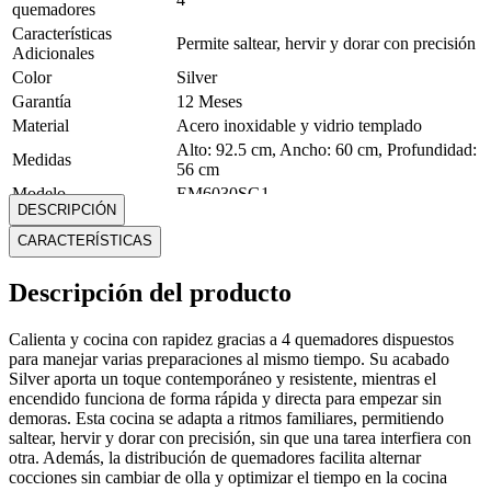
quemadores
Características
Permite saltear, hervir y dorar con precisión
Adicionales
Color
Silver
Garantía
12 Meses
Material
Acero inoxidable y vidrio templado
Alto: 92.5 cm, Ancho: 60 cm, Profundidad:
Medidas
56 cm
Modelo
EM6030SG1
DESCRIPCIÓN
Peso
30 Kg
CARACTERÍSTICAS
Tapa de vidrio
Sí
templado
Tipo de cocina
Cocina a gas
Descripción del producto
Tipo de encendido
Manual
Mostrar más
Calienta y cocina con rapidez gracias a 4 quemadores dispuestos
para manejar varias preparaciones al mismo tiempo. Su acabado
Silver aporta un toque contemporáneo y resistente, mientras el
encendido funciona de forma rápida y directa para empezar sin
demoras. Esta cocina se adapta a ritmos familiares, permitiendo
saltear, hervir y dorar con precisión, sin que una tarea interfiera con
otra. Además, la distribución de quemadores facilita alternar
cocciones sin cambiar de olla y optimizar el tiempo en la cocina