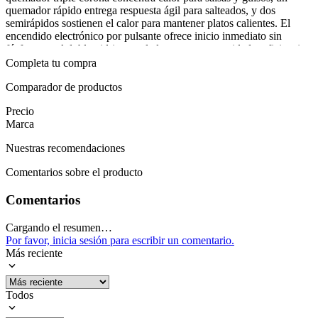
quemador rápido entrega respuesta ágil para salteados, y dos
semirápidos sostienen el calor para mantener platos calientes. El
encendido electrónico por pulsante ofrece inicio inmediato sin
fósforos, y el doble vidrio templado aumenta seguridad y eficiencia
térmica. Grill a gas añade texturas doradas y jugosas.
Completa tu compra
En la práctica diaria, la Merida Quarzo se adapta a desayunos,
Comparador de productos
almuerzos y cenas sin complicaciones: el grill ofrece dorados
Precio
perfectos, la iluminación interior facilita supervisar las preparaciones
Marca
y el control de temperatura se mantiene estable. Con 4 quemadores y
tapa de vidrio templado, esta cocina a gas se convierte en aliada para
Nuestras recomendaciones
quienes buscan rendimiento constante y confianza en cada plato.
Comentarios sobre el producto
Mostrar más
Comentarios
Cargando el resumen…
Por favor, inicia sesión para escribir un comentario.
Más reciente
Todos