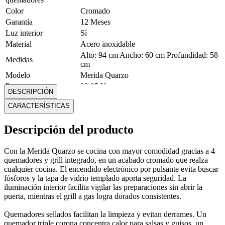
Color
Cromado
Garantía
12 Meses
Luz interior
Sí
Material
Acero inoxidable
Alto: 94 cm Ancho: 60 cm Profundidad: 58
Medidas
cm
Modelo
Merida Quarzo
Peso
28.85 Kg
DESCRIPCIÓN
Reloj digital
No
CARACTERÍSTICAS
Tapa de vidrio
Sí
templado
Descripción del producto
Tipo de cocina
A gas
Tipo de encendido
Electrónico
Tipo de montaje
Cocina independiente
Con la Merida Quarzo se cocina con mayor comodidad gracias a 4
quemadores y grill integrado, en un acabado cromado que realza
Mostrar más
cualquier cocina. El encendido electrónico por pulsante evita buscar
fósforos y la tapa de vidrio templado aporta seguridad. La
iluminación interior facilita vigilar las preparaciones sin abrir la
puerta, mientras el grill a gas logra dorados consistentes.
Quemadores sellados facilitan la limpieza y evitan derrames. Un
quemador triple corona concentra calor para salsas y guisos, un