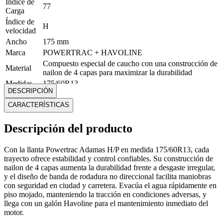
Índice de
77
Carga
Índice de
H
velocidad
Ancho
175 mm
Marca
POWERTRAC + HAVOLINE
Compuesto especial de caucho con una construcción de
Material
nailon de 4 capas para maximizar la durabilidad
Medidas
175/60R13
DESCRIPCIÓN
Modelo
ADAMAS H/P
CARACTERÍSTICAS
Peso
412 Kg
máximo
Rin
R13
Descripción del producto
Perfil
60
Mostrar más
Con la llanta Powertrac Adamas H/P en medida 175/60R13, cada
trayecto ofrece estabilidad y control confiables. Su construcción de
nailon de 4 capas aumenta la durabilidad frente a desgaste irregular,
y el diseño de banda de rodadura no direccional facilita maniobras
con seguridad en ciudad y carretera. Evacúa el agua rápidamente en
piso mojado, manteniendo la tracción en condiciones adversas, y
llega con un galón Havoline para el mantenimiento inmediato del
motor.