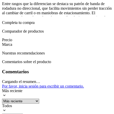
Entre rasgos que la diferencian se destaca su patrón de banda de
rodadura no direccional, que facilita movimientos sin perder tracción
al cambiar de carril o en maniobras de estacionamiento. El
compuesto de caucho, reforzado con nailon de 4 capas, resiste el
desgaste y mantiene la estabilidad en trayectos largos. Esta llanta
Completa tu compra
ofrece respuesta rápida en cambios de dirección y una sensación de
rigidez en autopista, brindando confianza al conductor en
Comparador de productos
condiciones de tráfico intenso.
Precio
Marca
Para completar, el uso diario se ve favorecido por la compatibilidad
con 175/60R13 y aro 13. En carretera y en ciudad, aporta tracción
Nuestras recomendaciones
segura y control tanto en mojado como en seco, manteniendo una
conducción suave y silenciosa. Este rendimiento se prolonga gracias
Comentarios sobre el producto
a la durabilidad de la construcción y la cubierta de alta resistencia
que soporta las exigencias del día a día.
Comentarios
Mostrar más
Cargando el resumen…
Por favor, inicia sesión para escribir un comentario.
Más reciente
Todos