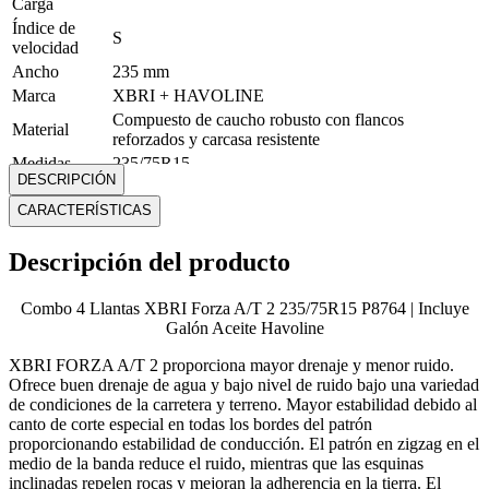
Carga
Índice de
S
velocidad
Ancho
235 mm
Marca
XBRI + HAVOLINE
Compuesto de caucho robusto con flancos
Material
reforzados y carcasa resistente
Medidas
235/75R15
DESCRIPCIÓN
Modelo
FORZA A/T 2
CARACTERÍSTICAS
Peso máximo
925 Kg
Rin
R15
Descripción del producto
Perfil
75
Mostrar más
Combo 4 Llantas XBRI Forza A/T 2 235/75R15 P8764 | Incluye
Galón Aceite Havoline
XBRI FORZA A/T 2 proporciona mayor drenaje y menor ruido.
Ofrece buen drenaje de agua y bajo nivel de ruido bajo una variedad
de condiciones de la carretera y terreno. Mayor estabilidad debido al
canto de corte especial en todas los bordes del patrón
proporcionando estabilidad de conducción. El patrón en zigzag en el
medio de la banda reduce el ruido, mientras que las esquinas
inclinadas repelen rocas y mejoran la adherencia en la tierra. El