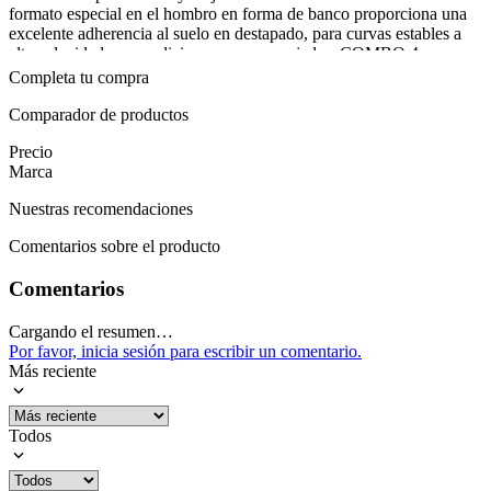
formato especial en el hombro en forma de banco proporciona una
excelente adherencia al suelo en destapado, para curvas estables a
alta velocidad, en condiciones secas y mojadas. COMBO 4
LLANTAS +1 galon Aceite Havoline (10w30 o 5W20)
Completa tu compra
:
Comparador de productos
Precio
Mostrar más
Marca
Nuestras recomendaciones
Comentarios sobre el producto
Comentarios
Cargando el resumen…
Por favor, inicia sesión para escribir un comentario.
Más reciente
Todos