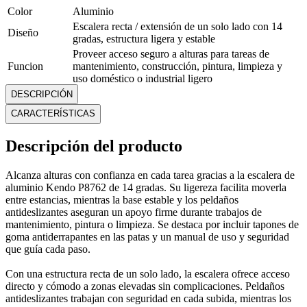
Color
Aluminio
Escalera recta / extensión de un solo lado con 14
Diseño
gradas, estructura ligera y estable
Proveer acceso seguro a alturas para tareas de
Funcion
mantenimiento, construcción, pintura, limpieza y
uso doméstico o industrial ligero
Proveer acceso seguro a alturas para tareas de
DESCRIPCIÓN
Función
mantenimiento, construcción, pintura, limpieza y
CARACTERÍSTICAS
uso doméstico o industrial ligero
Garantía
12 Meses
Descripción del producto
Marca
Kendo
Material
Aluminio
Alcanza alturas con confianza en cada tarea gracias a la escalera de
Alto: 18.7 cm; Ancho: 26.6 cm; Profundidad: 4.7
Medidas
aluminio Kendo P8762 de 14 gradas. Su ligereza facilita moverla
cm
entre estancias, mientras la base estable y los peldaños
Modelo
Escalera Aluminio 14 Gradas
antideslizantes aseguran un apoyo firme durante trabajos de
Peso
5.6 Kg
mantenimiento, pintura o limpieza. Se destaca por incluir tapones de
Tipo
Escalera de aluminio recta
goma antiderrapantes en las patas y un manual de uso y seguridad
que guía cada paso.
Mostrar más
Con una estructura recta de un solo lado, la escalera ofrece acceso
directo y cómodo a zonas elevadas sin complicaciones. Peldaños
antideslizantes trabajan con seguridad en cada subida, mientras los