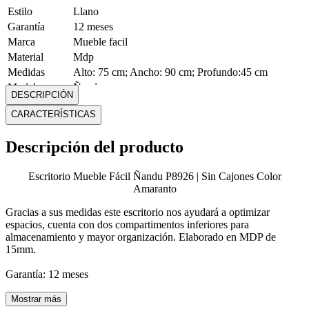
Estilo
Llano
Garantía
12 meses
Marca
Mueble facil
Material
Mdp
Medidas
Alto: 75 cm; Ancho: 90 cm; Profundo:45 cm
Modelo
Ñandu
DESCRIPCIÓN
Peso
17,7 Kg
CARACTERÍSTICAS
Requiere
Si
ensamblado
Descripción del producto
Mostrar más
Escritorio Mueble Fácil Ñandu P8926 | Sin Cajones Color
Amaranto
Gracias a sus medidas este escritorio nos ayudará a optimizar
espacios, cuenta con dos compartimentos inferiores para
almacenamiento y mayor organización. Elaborado en MDP de
15mm.
Garantía: 12 meses
Mostrar más