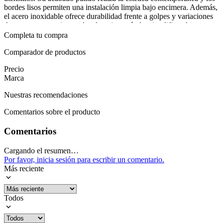
bordes lisos permiten una instalación limpia bajo encimera. Además,
el acero inoxidable ofrece durabilidad frente a golpes y variaciones
de temperatura, mientras los drenajes estándar simplifican la
instalación. Una garantía de 12 meses respalda la inversión y la
Completa tu compra
tranquilidad en el uso diario.
Comparador de productos
En una cocina moderna, este fregadero se integra discretamente bajo
Precio
la encimera para un frente continuo y práctico. Se aprovecha al
Marca
máximo para lavar utensilios voluminosos, enjuagar cocinas y secar
con facilidad gracias a su superficie lisa. Su diseño funcional y
Nuestras recomendaciones
resistente acompaña la rutina diaria, manteniendo el área de lavado
ordenada y con un aspecto de calidad duradera. Es una solución que
Comentarios sobre el producto
se adapta a cocinas de estilo contemporáneo y facilita el
mantenimiento diario.
Comentarios
Mostrar más
Cargando el resumen…
Por favor, inicia sesión para escribir un comentario.
Más reciente
Todos