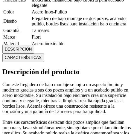
elegante
Color
Acero Inox-Pulido
Fregadero de bajo montaje de dos pozos, acabado
Diseño
pulido, bordes lisos para instalación bajo encimera
Garantía
12 meses
Marca
Fiori
Material
Acero inoxidable
DESCRIPCIÓN
Medidas
Alto: 22 cm. Ancho: 82 cm. Profundidad: 45 cm
Modelo
CHI3941
CARACTERÍSTICAS
Peso
6.45 Kg
Mostrar más
Descripción del producto
Con este fregadero de bajo montaje se logra un aspecto limpio y
moderno gracias a sus dos pozos amplios y a un acabado pulido en
acero inoxidable. Su instalación bajo encimera crea una superficie
continua y elegante, mientras la limpieza resulta rápida gracias a
bordes lisos. Además ofrece una construcción resistente a la
corrosión y una garantía de 12 meses para tranquilidad.
Entre sus características destacan dos pozos amplios que facilitan
preparar y lavar simultáneamente, sin agobiarse por el tamaño de los
utensilios. Su acabado pulido realza la estética contemporánea y los