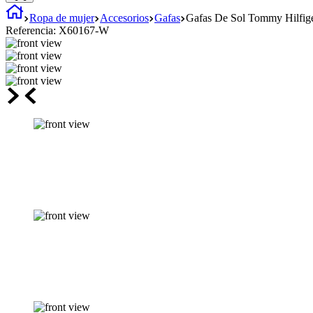
Ropa de mujer
Accesorios
Gafas
Gafas De Sol Tommy Hilfig
Referencia:
X60167-W