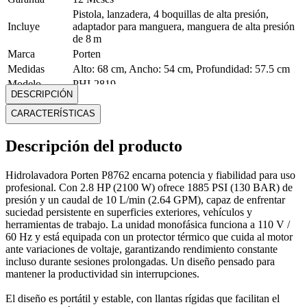
Pistola, lanzadera, 4 boquillas de alta presión,
Incluye
adaptador para manguera, manguera de alta presión
de 8 m
Marca
Porten
Medidas
Alto: 68 cm, Ancho: 54 cm, Profundidad: 57.5 cm
Modelo
PHI-2819
DESCRIPCIÓN
Peso
26.3 Kg
CARACTERÍSTICAS
Potencia
2.8 HP (2100 W)
Presión de
1885 PSI (130 BAR)
succión
Descripción del producto
Voltaje
110 V / 60 Hz
Mostrar más
Hidrolavadora Porten P8762 encarna potencia y fiabilidad para uso
profesional. Con 2.8 HP (2100 W) ofrece 1885 PSI (130 BAR) de
presión y un caudal de 10 L/min (2.64 GPM), capaz de enfrentar
suciedad persistente en superficies exteriores, vehículos y
herramientas de trabajo. La unidad monofásica funciona a 110 V /
60 Hz y está equipada con un protector térmico que cuida al motor
ante variaciones de voltaje, garantizando rendimiento constante
incluso durante sesiones prolongadas. Un diseño pensado para
mantener la productividad sin interrupciones.
El diseño es portátil y estable, con llantas rígidas que facilitan el