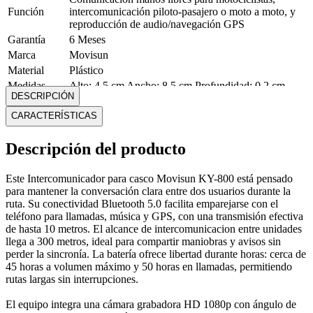
Función
intercomunicación piloto-pasajero o moto a moto, y
reproducción de audio/navegación GPS
Garantía
6 Meses
Marca
Movisun
Material
Plástico
Medidas
Alto: 4.5 cm Ancho: 8.5 cm Profundidad: 0.2 cm
DESCRIPCIÓN
Modelo
KY-800
CARACTERÍSTICAS
Peso
0.08 Kg
Conexión a
No
wi-fi
Descripción del producto
Con sistema
de audio
No
Este Intercomunicador para casco Movisun KY-800 está pensado
multi-room
para mantener la conversación clara entre dos usuarios durante la
Bluetooth
Sí
ruta. Su conectividad Bluetooth 5.0 facilita emparejarse con el
teléfono para llamadas, música y GPS, con una transmisión efectiva
Mostrar más
de hasta 10 metros. El alcance de intercomunicacion entre unidades
llega a 300 metros, ideal para compartir maniobras y avisos sin
perder la sincronía. La batería ofrece libertad durante horas: cerca de
45 horas a volumen máximo y 50 horas en llamadas, permitiendo
rutas largas sin interrupciones.
El equipo integra una cámara grabadora HD 1080p con ángulo de