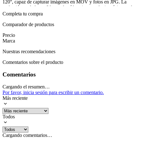
120°, capaz de capturar imágenes en MOV y fotos en JPG. La
grabación es de hasta 6 horas de vídeo sin reproducir música, y el
sistema admite almacenamiento micro SD de hasta 256 GB para
Completa tu compra
conservar todo el material. Se instala de forma dividida, con la
unidad principal y los accesorios de sujeción para casco.
Comparador de productos
Precio
Para completar, la caja incluye todo lo necesario: el intercom KY-
Marca
800, auriculares y micrófono, base con clip, adhesivo de auriculares,
cable de carga, tarjeta micro SD de 32 GB y manual del usuario. Es
Nuestras recomendaciones
requisito descargar la app Roadcam en un dispositivo Android o iOS
para grabar mediante conexión WIFI. Garantía de 6 meses.
Comentarios sobre el producto
Mostrar más
Comentarios
Cargando el resumen…
Por favor, inicia sesión para escribir un comentario.
Más reciente
Todos
Cargando comentarios…