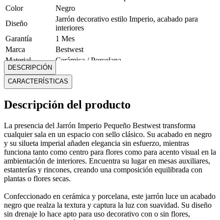
Color
Negro
Jarrón decorativo estilo Imperio, acabado para
Diseño
interiores
Garantía
1 Mes
Marca
Bestwest
Material
Cerámica / Porcelana
DESCRIPCIÓN
Medidas
Alto: 7.5 cm; Ancho: 30 cm; Profundidad: 3 cm
CARACTERÍSTICAS
Modelo
Imperio Pequeño
Peso
1.5 Kg
Descripción del producto
Unidades
1
Mostrar más
La presencia del Jarrón Imperio Pequeño Bestwest transforma
cualquier sala en un espacio con sello clásico. Su acabado en negro
y su silueta imperial añaden elegancia sin esfuerzo, mientras
funciona tanto como centro para flores como para acento visual en la
ambientación de interiores. Encuentra su lugar en mesas auxiliares,
estanterías y rincones, creando una composición equilibrada con
plantas o flores secas.
Confeccionado en cerámica y porcelana, este jarrón luce un acabado
negro que realza la textura y captura la luz con suavidad. Su diseño
sin drenaje lo hace apto para uso decorativo con o sin flores,