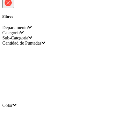
Filtros
Departamento
Categoría
Sub-Categoría
Emprendimiento
Cantidad de Puntadas
Máquina de coser
Máquina de coser industrial
Color