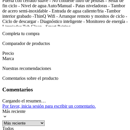
Puerta con cerrado suave - No contiene filtro de pelusas - Señal de
Bloqueo de
fin ciclo - Nivel de agua Auto/Manual - Patas niveladoras - Tambor
seguridad de
Puerta con cerrado suave
de acero semi-inoxidable - Entrada de agua caliente/fria -Tambor
puertas
interior grabado -ThinQ Wifi - Arranque remoto y monitos de ciclo -
Mostrar más
Ciclo de descargar - Diagnóstico inteligente - Monitoreo de energía -
Limpiador Tub Clean - Smart Pairing -
Completa tu compra
Garantía: 12 Meses
Mostrar más
Comparador de productos
Precio
Marca
Nuestras recomendaciones
Comentarios sobre el producto
Comentarios
Cargando el resumen…
Por favor, inicia sesión para escribir un comentario.
Más reciente
Todos