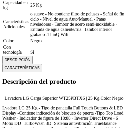
Capacidad en
25 Kg
kg
o suave - No contiene filtro de pelusas - Señal de fin
ciclo - Nivel de agua Auto/Manual - Patas
Características
niveladoras - Tambor de acero semi-inoxidable -
Adicionales
Entrada de agua caliente/fria -Tambor interior
grabado -ThinQ Wifi
Color
Negro
Con
tecnología
Sí
inverter
DESCRIPCIÓN
Garantía
12 Meses
CARACTERÍSTICAS
Medidas
Alto: 1092 cm Ancho: 686 cm Profundo: 721 cm
Modelo
WT25PBTX6
Descripción del producto
Panel de
Si
control
Peso
58 Kg
Lavadora LG Carga Superior WT25PBTX6 | 25 Kg Color Negro
Regulador de
Sí
temperatura
Lvadora LG 25 Kg - Tipo de panatalla Full Touch Buttons & LED
Tipo de carga
Carga Superior
Display -Contiene indicación de bloqueo de puerta -Tipo Top Load
Tipo de
Washer - Indicador de figura de 18:88 - Inverter Direct Drive - 6
Full Touch Buttons & LED Display
lavadora
Motio DD -TurboWash 3D -Sistema antivibración TrueBalance -