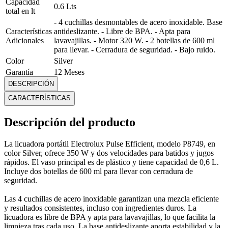
Capacidad
0.6 Lts
total en lt
- 4 cuchillas desmontables de acero inoxidable. Base
Características
antideslizante. - Libre de BPA. - Apta para
Adicionales
lavavajillas. - Motor 320 W. - 2 botellas de 600 ml
para llevar. - Cerradura de seguridad. - Bajo ruido.
Color
Silver
Garantía
12 Meses
Marca
Electrolux
DESCRIPCIÓN
Material
Aluminio
CARACTERÍSTICAS
Material de
Plástico
recipiente
Descripción del producto
Alto: 33,8 cm , Ancho: 12,7 cm , Profundidad: 14
Medidas
cm
La licuadora portátil Electrolux Pulse Efficient, modelo P8749, en
Modelo
Pulse Efficient
color Silver, ofrece 350 W y dos velocidades para batidos y jugos
Peso
1.35 Kg
rápidos. El vaso principal es de plástico y tiene capacidad de 0,6 L.
Potencia
350 W
Incluye dos botellas de 600 ml para llevar con cerradura de
Velocidades
2
seguridad.
Mostrar más
Las 4 cuchillas de acero inoxidable garantizan una mezcla eficiente
y resultados consistentes, incluso con ingredientes duros. La
licuadora es libre de BPA y apta para lavavajillas, lo que facilita la
limpieza tras cada uso. La base antideslizante aporta estabilidad y la