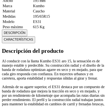
Ancho
195 mm
Marca
Kumho
Material
Caucho
Medidas
195/65R15
Modelo
ES31
Peso máximo
615 Kg
Rin
R15
DESCRIPCIÓN
Perfil
65
CARACTERÍSTICAS
Mostrar más
Descripción del producto
Al conducir con la llanta Kumho ES31 aro 15, la sensación es de
manejo estable y predecible. Su construcción radial y el diseño de la
banda de rodadura optimizan agarre en seco y en mojado, para que
cada giro responda con confianza. En trayectos urbanos y en
carretera, aporta estabilidad y respuestas nítidas al girar y frenar.
Además de su agarre superior, el ES31 destaca por un compuesto de
banda de rodadura que mejora la tracción en seco y en mojado, y
por un rendimiento de kilometraje que acompaña las rutas diarias sin
perder rendimiento. El perfil y la construcción radial trabajan juntos
para mantener la estabilidad en cambios de carril y frenadas bruscas,