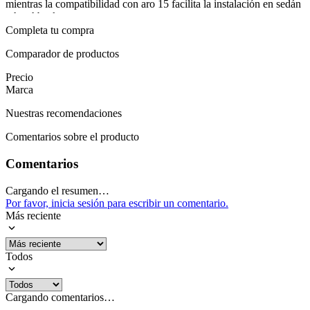
mientras la compatibilidad con aro 15 facilita la instalación en sedán
y hatchback.
Completa tu compra
Para completar, la llanta Kumho ES31 está diseñada para afrontar el
tránsito urbano y viajes por carretera, acompañando cada kilómetro
Comparador de productos
con confianza. Su color negro y acabado sobrio se integra con la
Precio
estética de la mayoría de vehículos, reforzando la confiabilidad del
Marca
conjunto. En condiciones cambiantes, ofrece una conducción estable
y predecible, ideal para quien busca rendimiento sin complicaciones.
Nuestras recomendaciones
Mostrar más
Comentarios sobre el producto
Comentarios
Cargando el resumen…
Por favor, inicia sesión para escribir un comentario.
Más reciente
Todos
Cargando comentarios…