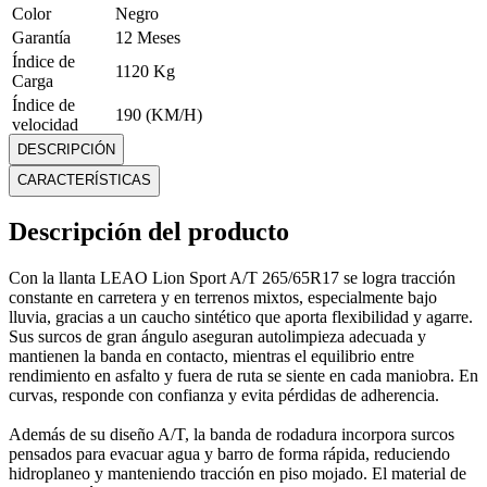
Color
Negro
Garantía
12 Meses
Índice de
1120 Kg
Carga
Índice de
190 (KM/H)
velocidad
Ancho
265 mm
DESCRIPCIÓN
Marca
LEAO
CARACTERÍSTICAS
Caucho sintético, que proporciona flexibilidad y
Material
agarre
Descripción del producto
Medidas
Alto: 77.6 cm Ancho: 26.5 cm Profundo: 77.6 cm
Modelo
LION SPORT A/T
Con la llanta LEAO Lion Sport A/T 265/65R17 se logra tracción
Peso
16.99 Kg
constante en carretera y en terrenos mixtos, especialmente bajo
Rin
R17
lluvia, gracias a un caucho sintético que aporta flexibilidad y agarre.
Perfil
65
Sus surcos de gran ángulo aseguran autolimpieza adecuada y
mantienen la banda en contacto, mientras el equilibrio entre
Mostrar más
rendimiento en asfalto y fuera de ruta se siente en cada maniobra. En
curvas, responde con confianza y evita pérdidas de adherencia.
Además de su diseño A/T, la banda de rodadura incorpora surcos
pensados para evacuar agua y barro de forma rápida, reduciendo
hidroplaneo y manteniendo tracción en piso mojado. El material de