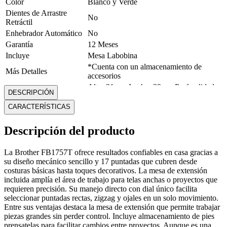
Color
Blanco y Verde
Dientes de Arrastre
No
Retráctil
Enhebrador Automático
No
Garantía
12 Meses
Incluye
Mesa Labobina
*Cuenta con un almacenamiento de
Más Detalles
accesorios
Alto: 31 cm Ancho: 39 cm Profundidad:
Medidas
DESCRIPCIÓN
14 cm
CARACTERÍSTICAS
Modelo
FB1757T
Peso
6.9 Kg
Descripción del producto
Velocidad de Costura
750 spm
Mostrar más
La Brother FB1757T ofrece resultados confiables en casa gracias a
su diseño mecánico sencillo y 17 puntadas que cubren desde
costuras básicas hasta toques decorativos. La mesa de extensión
incluida amplía el área de trabajo para telas anchas o proyectos que
requieren precisión. Su manejo directo con dial único facilita
seleccionar puntadas rectas, zigzag y ojales en un solo movimiento.
Entre sus ventajas destaca la mesa de extensión que permite trabajar
piezas grandes sin perder control. Incluye almacenamiento de pies
prensatelas para facilitar cambios entre proyectos. Aunque es una