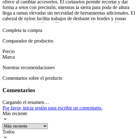
ofrece al cambiar accesorios. El cortasetos permite recortar y dar
forma a setos con precisión, mientras la sierra para poda de altura
llega a ramas elevadas sin necesidad de herramientas adicionales. El
cabezal de nylon facilita trabajos de desbaste en bordes y zonas
estrechas, y la cuchilla metálica acelera cortes limpios en árboles y
arbustos. Todo se integra en un conjunto robusto de metal que
Completa tu compra
aguanta jornadas intensas. La distribución favorece el control y
reduce la fatiga durante largas sesiones. Para completar un proyecto
Comparador de productos
de mantenimiento, basta con seleccionar el accesorio adecuado y
Precio
avanzar con tranquilidad en el terreno. Esta máquina ofrece
Marca
rendimiento constante en poda, desbroce y recorte, sin depender de
enchufes ni cambiar de herramienta. Es la opción fiable para quienes
Nuestras recomendaciones
exigen resultados limpios y un equipo que resiste el ritmo diario del
exterior. Su garantía acompaña cada tarea, brindando confianza en
Comentarios sobre el producto
cada proyecto.
Mostrar más
Comentarios
Cargando el resumen…
Por favor, inicia sesión para escribir un comentario.
Más reciente
Todos