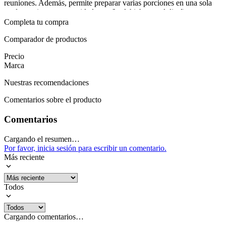
reuniones. Además, permite preparar varias porciones en una sola
tanda gracias a su capacidad para 6 salchichas, y el diseño con
sistema de limpieza simplificada evita residuos pegados. La garantía
Completa tu compra
de 12 meses respalda la confianza en su rendimiento diario.
Comparador de productos
En momentos de reunión, la máquina se luce al servir aperitivos
Precio
rápidos sin complicaciones. Basta enchufarla, alinear las salchichas
Marca
y obtener bocadillos calientes en poco tiempo, perfectos para snacks,
fiestas o tardes de película. Es una solución práctica para quienes
Nuestras recomendaciones
buscan sabor y comodidad en casa, con un producto confiable que
combina estilo y rendimiento. Permite compartir con la familia sin
Comentarios sobre el producto
perder tiempo.
Comentarios
Mostrar más
Cargando el resumen…
Por favor, inicia sesión para escribir un comentario.
Más reciente
Todos
Cargando comentarios…