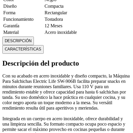
Diseño
Compacta
Forma
Rectangular
Funcionamiento
Tostadora
Garantía
12 Meses
Material
Acero inoxidable
Modelo
SW-906B
DESCRIPCIÓN
Peso
0.175 Kg
CARACTERÍSTICAS
Piezas
1
Tipo
A cable
Descripción del producto
Uso
Doméstico
Voltaje
110 V
Con su acabado en acero inoxidable y diseño compacto, la Máquina
Mostrar más
Para Salchichas Electric Life SW-906B facilita preparar snacks en
minutos durante reuniones familiares. Usa 110 V para un
rendimiento estable y ofrece capacidad para hasta 6 salchichas por
tanda. Su uso doméstico la hace práctica en cualquier cocina, y su
color negro aporta un toque moderno a la mesa. Su versátil
rendimiento resulta útil para aperitivos y meriendas.
Integrada en un cuerpo en acero inoxidable, ofrece durabilidad y
una limpieza sencilla. Su formato compacto ocupa poco espacio y
permite sacar el máximo provecho en cocinas pequeñas o durante