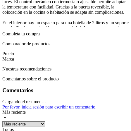
material de la
Metal con acabado negro
luces. El control mecánico con termostato ajustable permite adaptar
puerta
la temperatura con facilidad. Gracias a la puerta reversible, la
colocación en la cocina o habitación se adapta sin complicaciones.
Tipo de
No posee pantalla digital
pantalla
En el interior hay un espacio para una botella de 2 litros y un soporte
Voltaje
110 V
que facilita la organización con comodidad. La estructura permite un
Mostrar más
uso práctico y, además, incluye una base estable para evitar
Completa tu compra
movimientos. La puerta reversible facilita la apertura según la
distribución de la habitación.
Comparador de productos
Precio
Con dimensiones compactas de 84.2 cm de alto, 47.5 cm de ancho y
Marca
44.8 cm de profundidad, y un peso de 23.5 kg, este minibar se
integra discretamente en cocinas o dormitorios. La garantía de 12
Nuestras recomendaciones
meses respalda la durabilidad.
Comentarios sobre el producto
El acabado negro junto con la eficiencia del refrigerante ECO
amigable facilita conservar una bebida fría a mano sin ocupar más
Comentarios
espacio del necesario. Ideal para tener una bebida lista para servir en
cualquier momento.
Cargando el resumen…
Mostrar más
Por favor, inicia sesión para escribir un comentario.
Más reciente
Todos