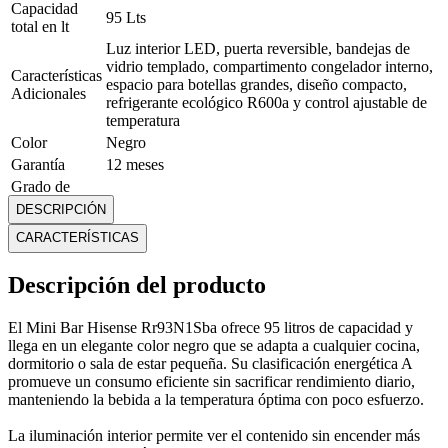
Capacidad
95 Lts
total en lt
Luz interior LED, puerta reversible, bandejas de
vidrio templado, compartimento congelador interno,
Características
espacio para botellas grandes, diseño compacto,
Adicionales
refrigerante ecológico R600a y control ajustable de
temperatura
Color
Negro
Garantía
12 meses
Grado de
consumo de
A
DESCRIPCIÓN
energía
CARACTERÍSTICAS
Ice maker
No
Luz interior
Sí
Descripción del producto
Marca
Hisense
Alto: 84.2 cm Ancho: 47.5 cm Profundidad: 44.8
Medidas
El Mini Bar Hisense Rr93N1Sba ofrece 95 litros de capacidad y
cm
llega en un elegante color negro que se adapta a cualquier cocina,
Modelo
RR93N1SBA
dormitorio o sala de estar pequeña. Su clasificación energética A
Panel de
promueve un consumo eficiente sin sacrificar rendimiento diario,
Mecánico con perilla reguladora de temperatura
control
manteniendo la bebida a la temperatura óptima con poco esfuerzo.
Peso
23.5 Kg
Tipo de
La iluminación interior permite ver el contenido sin encender más