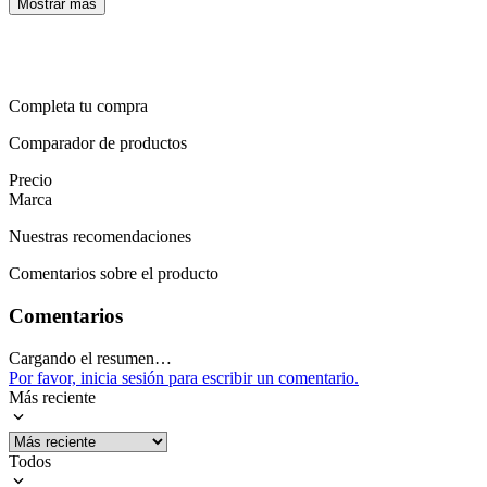
Mostrar más
Sistema de
Aire
enfriamiento
Sistema de Arranque
Pedal y eléctrico
Suspensión
Barras telescópica hidráulica
Tanque de
Completa tu compra
Metálico
combustible
Comparador de productos
Tipo de Asiento
Biplaza
Tipo de Combustible
Gasolina
Precio
Torque máximo
10.5/7500
Marca
Velocidad Maxima
85 Km/h
Nuestras recomendaciones
Mostrar más
Comentarios sobre el producto
Comentarios
Cargando el resumen…
Por favor, inicia sesión para escribir un comentario.
Más reciente
Todos