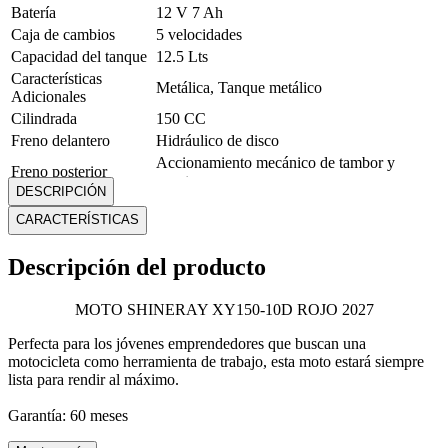
Batería
12 V 7 Ah
Caja de cambios
5 velocidades
Capacidad del tanque
12.5 Lts
Características
Metálica, Tanque metálico
Adicionales
Cilindrada
150 CC
Freno delantero
Hidráulico de disco
Accionamiento mecánico de tambor y
Freno posterior
zapata
DESCRIPCIÓN
Garantía
60 meses
CARACTERÍSTICAS
Llantas
Delantera: 90-90-18 / Posterior: 90-90-18
Marca
Shineray
Descripción del producto
Alto: 112 cm Ancho: 71.5 cm Profundidad:
Medidas
188.5 cm
Modelo
XY150-10D
MOTO SHINERAY XY150-10D ROJO 2027
Peso
85 Kg
Perfecta para los jóvenes emprendedores que buscan una
Potencia
8.3/8500
motocicleta como herramienta de trabajo, esta moto estará siempre
Rueda Delantera
90-90-18
lista para rendir al máximo.
Rueda Posterior
90-90-18
Garantía: 60 meses
Sistema de
Carburador
alimentación