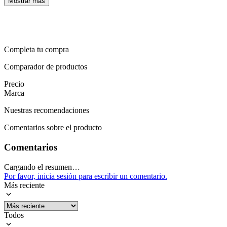
Mostrar más
Arranque
Delantera: Barras telescópicas invertidas,
Suspensión
Posterior: Monoshock
Tanque de
11 Lts
combustible
Completa tu compra
Tipo de
Gasolina
Combustible
Comparador de productos
Tipo de motor
Cadenilla con balanceador
Precio
Velocidad Maxima
118 Km/h
Marca
Mostrar más
Nuestras recomendaciones
Comentarios sobre el producto
Comentarios
Cargando el resumen…
Por favor, inicia sesión para escribir un comentario.
Más reciente
Todos