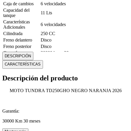
Caja de cambios
6 velocidades
Capacidad del
11 Lts
tanque
Características
6 velocidades
Adicionales
Cilindrada
250 CC
Freno delantero
Disco
Freno posterior
Disco
Garantía
30000 km o 30 meses
DESCRIPCIÓN
Llantas
Street
CARACTERÍSTICAS
Marca
Tundra
Alto: 204 cm Ancho: 79.5 cm Profundidad:
Medidas
Descripción del producto
112 cm
Modelo
Ghost 250
Peso
132 Kg
MOTO TUNDRA TD250GHO NEGRO NARANJA 2026
Potencia
18.8 HP
Rueda Delantera
17"
Rueda Posterior
17"
Garantía:
Sistema de
Por aceite
30000 Km 30 meses
enfriamiento
Sistema de
Electrico / pedal