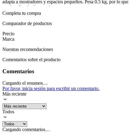
adapta a mostradores y espacios pequeños. Pesa 0.5 kg, por lo que
resulta cómodo de manejar.
Completa tu compra
La construcción en plástico ligero brinda limpieza sencilla y
durabilidad razonable; además, ofrece garantía de 12 meses y un
Comparador de productos
manual incluido para un uso claro desde el inicio. Con cada uso, se
Precio
simplifica la preparación de recetas que requieren cortes variados y
Marca
consistentes, evitando el desorden de herramientas sueltas. La
compatibilidad con un diseño de 9 en 1 permite optimizar el
Nuestras recomendaciones
almacenamiento, al ocupar menos espacio que varios utensilios.
Mostrar más
Comentarios sobre el producto
Comentarios
Cargando el resumen…
Por favor, inicia sesión para escribir un comentario.
Más reciente
Todos
Cargando comentarios…