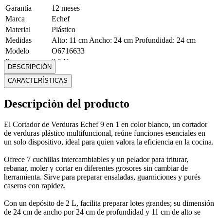
Garantía
12 meses
Marca
Echef
Material
Plástico
Medidas
Alto: 11 cm Ancho: 24 cm Profundidad: 24 cm
Modelo
O6716633
Peso
0.5 Kg
DESCRIPCIÓN
Mostrar más
CARACTERÍSTICAS
Descripción del producto
El Cortador de Verduras Echef 9 en 1 en color blanco, un cortador
de verduras plástico multifuncional, reúne funciones esenciales en
un solo dispositivo, ideal para quien valora la eficiencia en la cocina.
Ofrece 7 cuchillas intercambiables y un pelador para triturar,
rebanar, moler y cortar en diferentes grosores sin cambiar de
herramienta. Sirve para preparar ensaladas, guarniciones y purés
caseros con rapidez.
Con un depósito de 2 L, facilita preparar lotes grandes; su dimensión
de 24 cm de ancho por 24 cm de profundidad y 11 cm de alto se