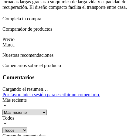
jornadas largas gracias a su química de larga vida y capacidad de
o a Gasolina
recuperación. El diseño compacto facilita el transporte entre casa,
Vatios de
600 W
taller o campamento. Integra 8 tomas de salida para alimentar
Arranque
herramientas, iluminación y dispositivos sin cambiar de enchufe
Completa tu compra
Vatios
constantemente. El botón de arranque ofrece una operación rápida y
300 W
Funcionamiento
segura, mientras la gestión inteligente de energía maximiza la
Comparador de productos
Mostrar más
autonomía entre recargas. Construcción robusta con carcasa plástica
Precio
pensada para uso rudo.
Marca
En jornadas de trabajo o situaciones de emergencia, la Solix C300
Nuestras recomendaciones
entrega suministro estable sin dependencia de la red eléctrica. Ideal
para labores en el sitio, campamentos o eventos, mantiene
Comentarios sobre el producto
herramientas, iluminación y equipos de medición operativos cuando
más se necesita. Su diseño enfocado en practicidad simplifica la
Comentarios
logística de energía y aporta tranquilidad ante imprevistos.
Cargando el resumen…
Mostrar más
Por favor, inicia sesión para escribir un comentario.
Más reciente
Todos
Cargando comentarios…