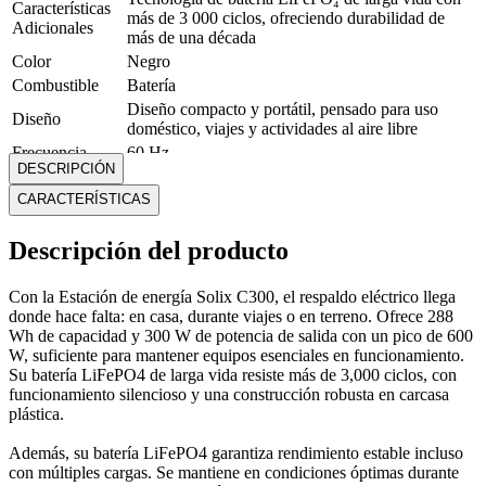
Características
más de 3 000 ciclos, ofreciendo durabilidad de
Adicionales
más de una década
Color
Negro
Combustible
Batería
Diseño compacto y portátil, pensado para uso
Diseño
doméstico, viajes y actividades al aire libre
Frecuencia
60 Hz
DESCRIPCIÓN
Funcion
Estación de energía portátil con batería
CARACTERÍSTICAS
Garantía
12 Meses
Marca
Anker
Descripción del producto
Carcasa externa de plástico robusto con estructura
Material
interna reforzada para proteger los componentes
electrónicos
Con la Estación de energía Solix C300, el respaldo eléctrico llega
Alto: 24.13 cm; Ancho: 16.51 cm; Profundidad:
donde hace falta: en casa, durante viajes o en terreno. Ofrece 288
Medidas
16 cm
Wh de capacidad y 300 W de potencia de salida con un pico de 600
Modelo
Solix C300
W, suficiente para mantener equipos esenciales en funcionamiento.
Su batería LiFePO4 de larga vida resiste más de 3,000 ciclos, con
Nivel de Ruido
Silencioso
funcionamiento silencioso y una construcción robusta en carcasa
Peso
4.12 Kg
plástica.
Potencia
300 W
Tipo
Estación de energía portátil eléctrica
Además, su batería LiFePO4 garantiza rendimiento estable incluso
con múltiples cargas. Se mantiene en condiciones óptimas durante
Tipo: Eléctrico
Eléctrico