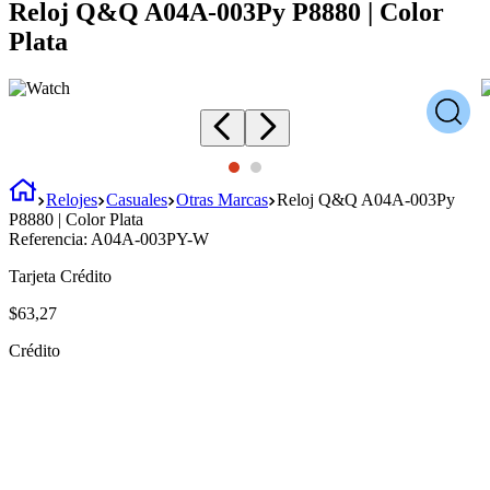
Reloj Q&Q A04A-003Py P8880 | Color
Plata
Relojes
Casuales
Otras Marcas
Reloj Q&Q A04A-003Py
P8880 | Color Plata
Referencia:
A04A-003PY-W
Tarjeta Crédito
$
63
,
27
Crédito