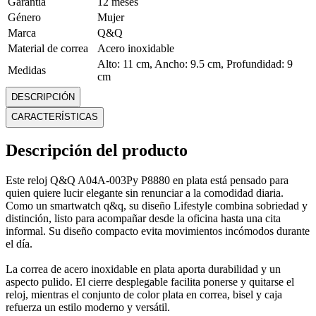
Garantía
12 meses
Género
Mujer
Marca
Q&Q
Material de correa
Acero inoxidable
Alto: 11 cm, Ancho: 9.5 cm, Profundidad: 9
Medidas
cm
Modelo
A04A-003PY
DESCRIPCIÓN
Peso
0.08 Kg
CARACTERÍSTICAS
Resistencia al
Sí, con condiciones
Agua
Descripción del producto
Tipo de cierre
Desplegable
Tipo de pantalla
Análoga
Este reloj Q&Q A04A-003Py P8880 en plata está pensado para
Mostrar más
quien quiere lucir elegante sin renunciar a la comodidad diaria.
Como un smartwatch q&q, su diseño Lifestyle combina sobriedad y
distinción, listo para acompañar desde la oficina hasta una cita
informal. Su diseño compacto evita movimientos incómodos durante
el día.
La correa de acero inoxidable en plata aporta durabilidad y un
aspecto pulido. El cierre desplegable facilita ponerse y quitarse el
reloj, mientras el conjunto de color plata en correa, bisel y caja
refuerza un estilo moderno y versátil.