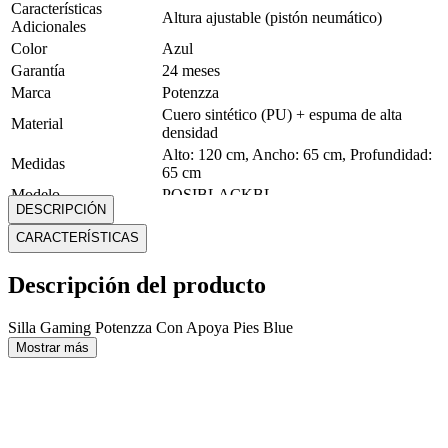
Características
Altura ajustable (pistón neumático)
Adicionales
Color
Azul
Garantía
24 meses
Marca
Potenzza
Cuero sintético (PU) + espuma de alta
Material
densidad
Alto: 120 cm, Ancho: 65 cm, Profundidad:
Medidas
65 cm
Modelo
POSIBLACKBL
DESCRIPCIÓN
Peso
14 kg
CARACTERÍSTICAS
Tipo
Silla Gaming
Porta Termos
No
Descripción del producto
Mostrar más
Silla Gaming Potenzza Con Apoya Pies Blue
Mostrar más