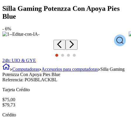
Silla Gaming Potenzza Con Apoya Pies
Blue
-
6%
24h: UIO & GYE
Computadoras
Accesorios para computadoras
Silla Gaming
Potenzza Con Apoya Pies Blue
Referencia:
POSIBLACKBL
Tarjeta Crédito
$
75
,
00
$
79
,
73
Crédito