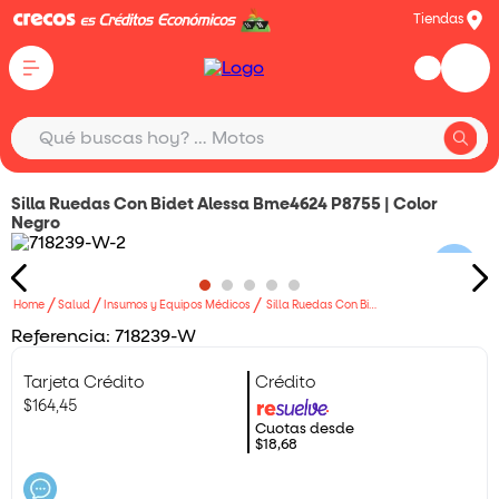
Tiendas
¿Qué buscas hoy?
Qué buscas hoy? … Motos
Qué buscas hoy? … Electrodomésticos
Silla Ruedas Con Bidet Alessa Bme4624 P8755 | Color
Negro
Salud
Insumos y Equipos Médicos
Silla Ruedas Con Bidet Alessa Bme4624 P8755 | Color Negro
Referencia:
718239-W
Tarjeta Crédito
Crédito
$
164
,
45
Cuotas desde
$18,68