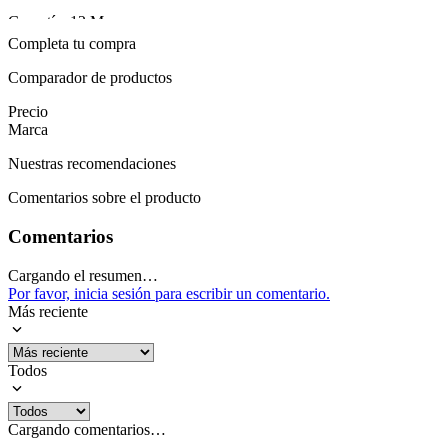
Tipo de cierre
Hebilla
Garantía: 12 Meses
Tipo de
Completa tu compra
AMOLED
Mostrar más
pantalla
Comparador de productos
Mostrar más
Precio
Marca
Nuestras recomendaciones
Comentarios sobre el producto
Comentarios
Cargando el resumen…
Por favor, inicia sesión para escribir un comentario.
Más reciente
Todos
Cargando comentarios…