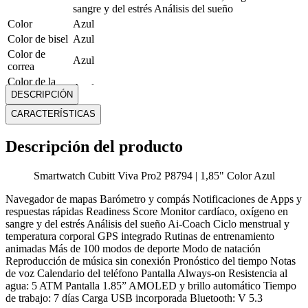
sangre y del estrés Análisis del sueño
Color
Azul
Color de bisel
Azul
Color de
Azul
correa
Color de la
Azul
caja
DESCRIPCIÓN
Forma de la
CARACTERÍSTICAS
Cuadrado
caja
Garantía
12 Meses
Descripción del producto
Género
Hombre
Marca
Cubitt
Smartwatch Cubitt Viva Pro2 P8794 | 1,85" Color Azul
Material de
Silicona
correa
Navegador de mapas Barómetro y compás Notificaciones de Apps y
Medidas
Alto: 15 cm; Ancho: 4 cm; Profundo: 2 cm
respuestas rápidas Readiness Score Monitor cardíaco, oxígeno en
sangre y del estrés Análisis del sueño Ai-Coach Ciclo menstrual y
Modelo
VIVA PRO2
temperatura corporal GPS integrado Rutinas de entrenamiento
Profundidad
50 Mts
animadas Más de 100 modos de deporte Modo de natación
de resistencia
Reproducción de música sin conexión Pronóstico del tiempo Notas
Resistencia al
de voz Calendario del teléfono Pantalla Always-on Resistencia al
Sí, con condiciones
Agua
agua: 5 ATM Pantalla 1.85” AMOLED y brillo automático Tiempo
Tamaño de
de trabajo: 7 días Carga USB incorporada Bluetooth: V 5.3
1.85"
pantalla