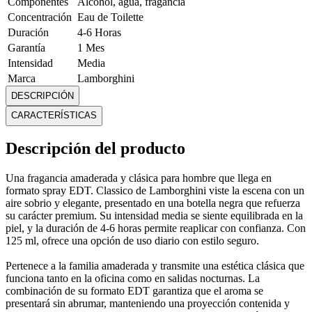
Componentes
Alcohol, agua, fragancia
Concentración
Eau de Toilette
Duración
4-6 Horas
Garantía
1 Mes
Intensidad
Media
Marca
Lamborghini
Medidas
Alto: 15 cm Ancho: 5 cm Profundidad: 3.5 cm
DESCRIPCIÓN
Modelo
Classico
CARACTERÍSTICAS
Notas
Botella elegante
Peso
0.17 Kg
Descripción del producto
Tipo
Spray Edt
Contenido (ml)
125 ml
Una fragancia amaderada y clásica para hombre que llega en
Mostrar más
formato spray EDT. Classico de Lamborghini viste la escena con un
aire sobrio y elegante, presentado en una botella negra que refuerza
su carácter premium. Su intensidad media se siente equilibrada en la
piel, y la duración de 4-6 horas permite reaplicar con confianza. Con
125 ml, ofrece una opción de uso diario con estilo seguro.
Pertenece a la familia amaderada y transmite una estética clásica que
funciona tanto en la oficina como en salidas nocturnas. La
combinación de su formato EDT garantiza que el aroma se
presentará sin abrumar, manteniendo una proyección contenida y