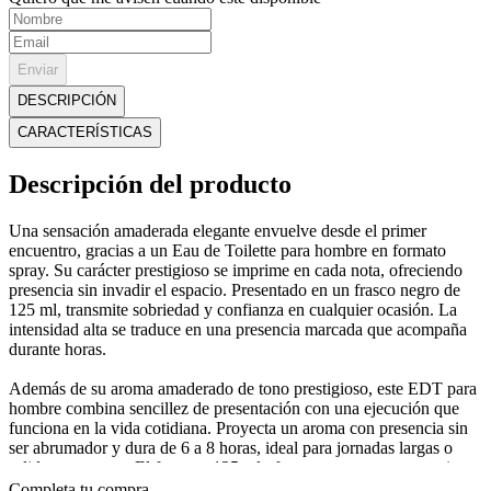
Enviar
DESCRIPCIÓN
CARACTERÍSTICAS
Descripción del producto
Una sensación amaderada elegante envuelve desde el primer
encuentro, gracias a un Eau de Toilette para hombre en formato
spray. Su carácter prestigioso se imprime en cada nota, ofreciendo
presencia sin invadir el espacio. Presentado en un frasco negro de
125 ml, transmite sobriedad y confianza en cualquier ocasión. La
intensidad alta se traduce en una presencia marcada que acompaña
durante horas.
Además de su aroma amaderado de tono prestigioso, este EDT para
hombre combina sencillez de presentación con una ejecución que
funciona en la vida cotidiana. Proyecta un aroma con presencia sin
ser abrumador y dura de 6 a 8 horas, ideal para jornadas largas o
salidas nocturnas. El formato 125 ml ofrece una reserva conveniente
para reponer en momentos clave sin perder el estilo. Cada uso se
Completa tu compra