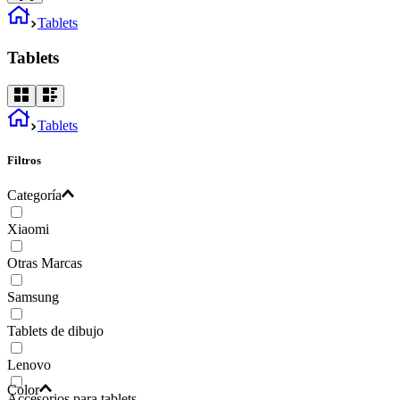
Tablets
Tablets
Tablets
Filtros
Categoría
Xiaomi
Otras Marcas
Samsung
Tablets de dibujo
Lenovo
Color
Accesorios para tablets