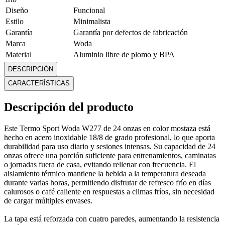
Diseño
Funcional
Estilo
Minimalista
Garantía
Garantía por defectos de fabricación
Marca
Woda
Material
Aluminio libre de plomo y BPA
Alto: 27 cm Ancho: 8 cm Profundidad: 5.5
DESCRIPCIÓN
Medidas
cm
CARACTERÍSTICAS
Modelo
W277
Peso
0.41 Kg
Descripción del producto
Unidades
1
Mostrar más
Este Termo Sport Woda W277 de 24 onzas en color mostaza está
hecho en acero inoxidable 18/8 de grado profesional, lo que aporta
durabilidad para uso diario y sesiones intensas. Su capacidad de 24
onzas ofrece una porción suficiente para entrenamientos, caminatas
o jornadas fuera de casa, evitando rellenar con frecuencia. El
aislamiento térmico mantiene la bebida a la temperatura deseada
durante varias horas, permitiendo disfrutar de refresco frío en días
calurosos o café caliente en respuestas a climas fríos, sin necesidad
de cargar múltiples envases.
La tapa está reforzada con cuatro paredes, aumentando la resistencia