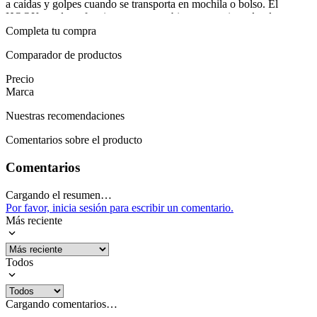
a caídas y golpes cuando se transporta en mochila o bolso. El
HOOK en el asa funciona como carabiner y permite colgarlo
fácilmente en la mochila, cinturón o equipo de entrenamiento,
Completa tu compra
mientras el bumper de silicona amortigua impactos y protege el
borde para evitar desgaste.
Comparador de productos
Precio
Este termo se integra a la rutina diaria: es práctico para
Marca
entrenamientos, salidas al aire libre o viajes, manteniendo la
hidratación al alcance y con un estilo funcional gracias a su color
Nuestras recomendaciones
mostaza. La garantía por defectos de fabricación refuerza la
confianza en su desempeño, respaldando la durabilidad y el valor a
Comentarios sobre el producto
largo plazo.
Mostrar más
Comentarios
Cargando el resumen…
Por favor, inicia sesión para escribir un comentario.
Más reciente
Todos
Cargando comentarios…