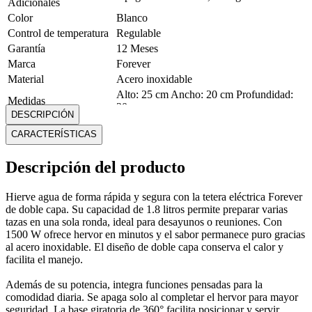
Adicionales
Color
Blanco
Control de temperatura
Regulable
Garantía
12 Meses
Marca
Forever
Material
Acero inoxidable
Alto: 25 cm Ancho: 20 cm Profundidad:
Medidas
20 cm
DESCRIPCIÓN
Modelo
SL288W
CARACTERÍSTICAS
Peso
1.2 Kg
Voltaje
110-120 V
Descripción del producto
Mostrar más
Hierve agua de forma rápida y segura con la tetera eléctrica Forever
de doble capa. Su capacidad de 1.8 litros permite preparar varias
tazas en una sola ronda, ideal para desayunos o reuniones. Con
1500 W ofrece hervor en minutos y el sabor permanece puro gracias
al acero inoxidable. El diseño de doble capa conserva el calor y
facilita el manejo.
Además de su potencia, integra funciones pensadas para la
comodidad diaria. Se apaga solo al completar el hervor para mayor
seguridad. La base giratoria de 360° facilita posicionar y servir