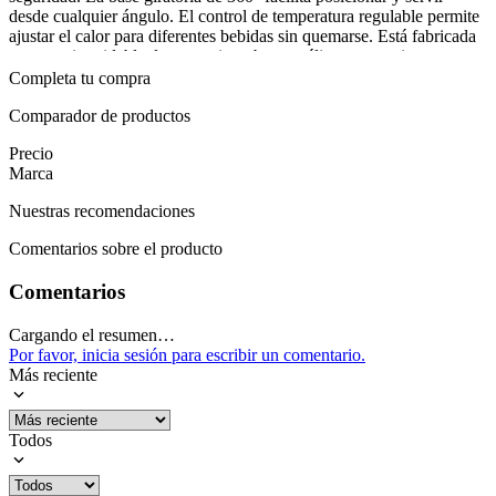
desde cualquier ángulo. El control de temperatura regulable permite
ajustar el calor para diferentes bebidas sin quemarse. Está fabricada
en acero inoxidable, lo que evita sabor metálico y garantiza
durabilidad. Su doble capa mantiene el calor por más tiempo y
Completa tu compra
facilita el vertido, reduciendo el riesgo de quemaduras.
Comparador de productos
En el uso diario, la tetera Forever se integra con facilidad en la rutina
Precio
de la cocina gracias a su acabado limpio y manejo equilibrado. Con
Marca
1.8 litros satisface necesidades familiares sin recargas constantes y la
seguridad del apagado automático acompaña cada hervor. Cuando
Nuestras recomendaciones
se necesita, basta situarla sobre la base y hervir sin complicaciones
para disfrutar de bebidas calientes en minutos.
Comentarios sobre el producto
Mostrar más
Comentarios
Cargando el resumen…
Por favor, inicia sesión para escribir un comentario.
Más reciente
Todos