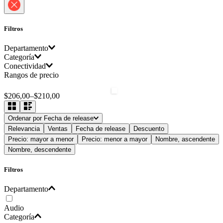
Filtros
Departamento
Categoría
Conectividad
Audio
Rangos de precio
Mini Parlantes
USB, Bluetooth
$206,00
–
$210,00
Ordenar por
Fecha de release
Relevancia
Ventas
Fecha de release
Descuento
Precio: mayor a menor
Precio: menor a mayor
Nombre, ascendente
Nombre, descendente
Filtros
Departamento
Audio
Categoría