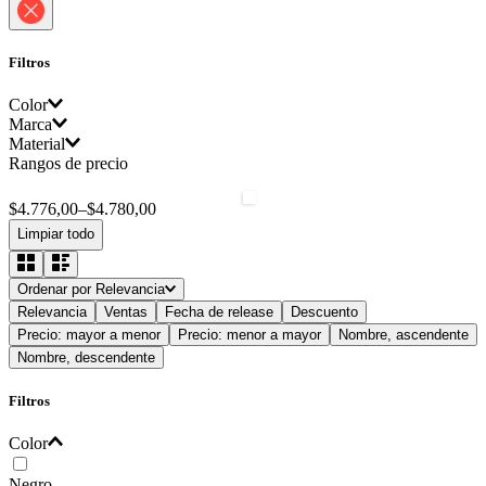
Filtros
Color
Marca
Material
Negro
Rangos de precio
Tag
Metálico/plástico
$4.776,00
–
$4.780,00
Limpiar todo
Ordenar por
Relevancia
Relevancia
Ventas
Fecha de release
Descuento
Precio: mayor a menor
Precio: menor a mayor
Nombre, ascendente
Nombre, descendente
Filtros
Color
Negro